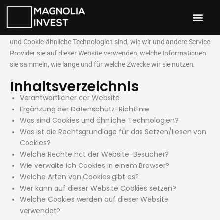
Zum
Inhalt
springen
Mit dieser Cookie-Richtlinie möchten wir erklären, was Cookies
und Cookie-ähnliche Technologien sind, wie wir und andere Service
Provider sie auf dieser Website verwenden, welche Informationen
sie sammeln, wie lange und für welche Zwecke wir sie nutzen.
Inhaltsverzeichnis
Verantwortlicher der Website
Ergänzung der Datenschutz-Richtlinie
Was sind Cookies und ähnliche Technologien?
Was ist die Rechtsgrundlage für das Setzen/Lesen von
Cookies?
Welche Rechte hat der Website-Besucher?
Wie verwalte ich Cookies in einem Browser?
Welche Arten von Cookies gibt es?
Wer kann auf dieser Website Cookies setzen?
Welche Cookies werden auf dieser Website
verwendet?