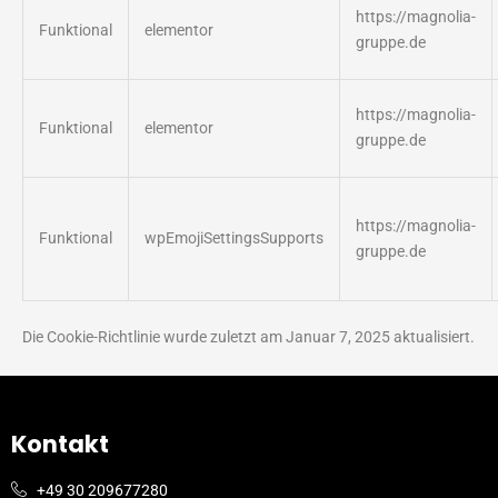
https://magnolia-
Funktional
elementor
gruppe.de
https://magnolia-
Funktional
elementor
gruppe.de
https://magnolia-
Funktional
wpEmojiSettingsSupports
gruppe.de
Die Cookie-Richtlinie wurde zuletzt am Januar 7, 2025 aktualisiert.
Kontakt
+49 30 209677280